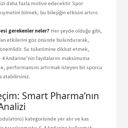
sizi daha fazla motive edecektir. Spor
metini bilmek, bu bileşiğin etkisini artırır.
esi gerekenler neler?
Her şeyde olduğu gibi,
Yan etkilerini göz önünde bulundurarak,
 önemlidir. Su tüketimine dikkat etmek,
S-4 Andarine’nin faydalarını maksimuma
ce, performansını artırmak isteyen bir sporcu
atabilirsiniz.
 Seçim: Smart Pharma’nın
nalizi
odülatörü) kategorisinde yer alır ve kas
in tasarlanmıştır. S-4 Andarine kullanmak,