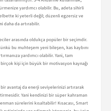
ürmenize yardımcı olabilir. Bu, adeta sihirli
elbette ki yeterli değil; düzenli egzersiz ve
i daha da artırabilir.
eciler arasında oldukça popüler bir seçimdir.
 Çünkü bu muhteşem yeni bileşen, kas kaybını
tırmanıza yardımcı olabilir. Yani, tam
, birçok kişi için büyük bir motivasyon kaynağı
ir avantaj da enerji seviyelerinizi artırarak
tirmesidir. Yani kendinizi bir süper kahraman
renman sürelerini kısaltabilir! Kısacası, Smart
k rutininizde yer edinmek isterseniz, bu ürün