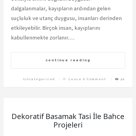
dalgalanmalar, kayıpların ardından gelen
suçluluk ve utanç duygusu, insanları derinden
etkileyebilir. Birçok insan, kayıplarını
kabullenmekte zorlanır.…
continue reading
On
Uncategorized
Leave A Comment
40
Bahis
Ve
Kayip
Sonrasi
Psikoloji
Dekoratif Basamak Tasi İle Bahce
Projeleri