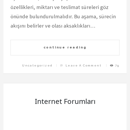
özellikleri, miktarı ve teslimat süreleri göz
önünde bulundurulmalıdır. Bu aşama, sürecin
akışını belirler ve olası aksaklıkları…
continue reading
On
Uncategorized
Leave A Comment
79
Gaziantepe
Fabrika
Sevkiyat
Rehberi
Internet Forumları