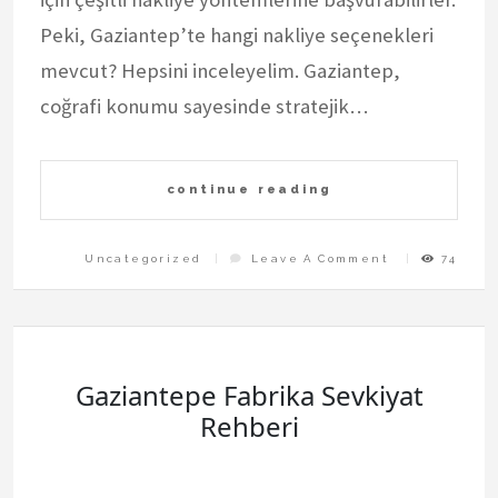
Peki, Gaziantep’te hangi nakliye seçenekleri
mevcut? Hepsini inceleyelim. Gaziantep,
coğrafi konumu sayesinde stratejik…
continue reading
On
Uncategorized
Leave A Comment
74
Gaziantepe
Ticari
Nakliye
Cozumleri
Gaziantepe Fabrika Sevkiyat
Rehberi