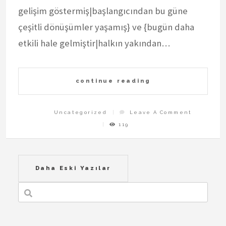
gelişim göstermiş|başlangıcından bu güne
çeşitli dönüşümler yaşamış} ve {bugün daha
etkili hale gelmiştir|halkın yakından…
continue reading
On
Uncategorized
Leave A Comment
Internet
Forumlar
119
Yazı
Daha Eski Yazılar
gezinmesi