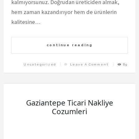
kalmıyorsunuz. Doğrudan üreticiden almak,
hem zaman kazandırıyor hem de ürünlerin
kalitesine…
continue reading
On
Uncategorized
Leave A Comment
89
Anzer
Bali
Kooperatifi
İle
Dogrudan
Ureticiden
Alisveris
Gaziantepe Ticari Nakliye
Cozumleri