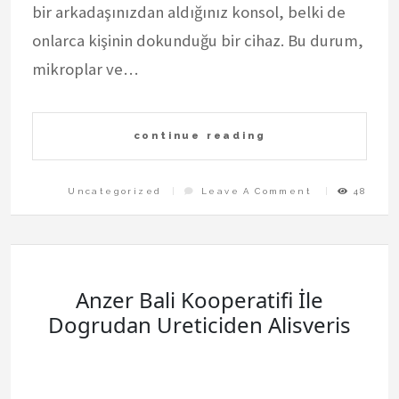
bir arkadaşınızdan aldığınız konsol, belki de
onlarca kişinin dokunduğu bir cihaz. Bu durum,
mikroplar ve…
continue reading
On
Uncategorized
Leave A Comment
48
Playstation
Kiralama
Hizmetinde
Hijyen
Neden
Onemlidir
Anzer Bali Kooperatifi İle
Dogrudan Ureticiden Alisveris