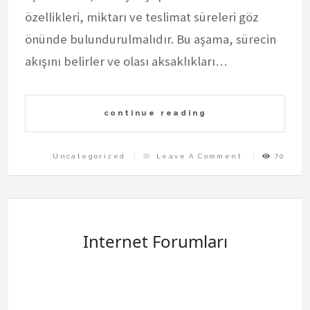
özellikleri, miktarı ve teslimat süreleri göz
önünde bulundurulmalıdır. Bu aşama, sürecin
akışını belirler ve olası aksaklıkları…
continue reading
On
Uncategorized
Leave A Comment
70
Gaziantepe
Fabrika
Sevkiyat
Rehberi
Internet Forumları