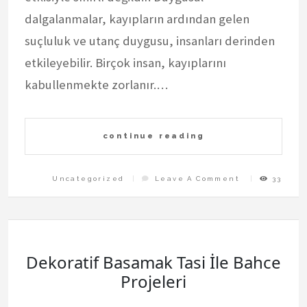
dalgalanmalar, kayıpların ardından gelen
suçluluk ve utanç duygusu, insanları derinden
etkileyebilir. Birçok insan, kayıplarını
kabullenmekte zorlanır.…
continue reading
On
Uncategorized
Leave A Comment
33
Bahis
Ve
Kayip
Sonrasi
Psikoloji
Dekoratif Basamak Tasi İle Bahce
Projeleri