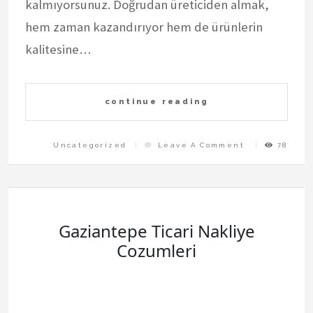
kalmıyorsunuz. Doğrudan üreticiden almak,
hem zaman kazandırıyor hem de ürünlerin
kalitesine…
continue reading
On
Uncategorized
Leave A Comment
78
Anzer
Bali
Kooperatifi
İle
Dogrudan
Ureticiden
Alisveris
Gaziantepe Ticari Nakliye
Cozumleri