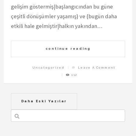
gelişim göstermiş|başlangıcından bu güne
çeşitli dönüşümler yaşamış} ve {bugün daha
etkili hale gelmiştir|halkın yakından…
continue reading
On
Uncategorized
Leave A Comment
Internet
Forumlar
112
Yazı
Daha Eski Yazılar
gezinmesi