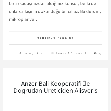
bir arkadaşınızdan aldığınız konsol, belki de
onlarca kişinin dokunduğu bir cihaz. Bu durum,
mikroplar ve…
continue reading
On
Uncategorized
Leave A Comment
39
Playstation
Kiralama
Hizmetinde
Hijyen
Neden
Onemlidir
Anzer Bali Kooperatifi İle
Dogrudan Ureticiden Alisveris