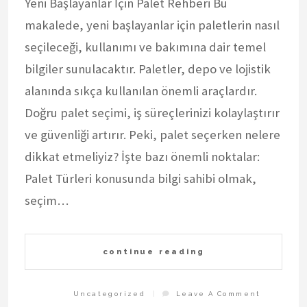
Yeni Başlayanlar İçin Palet Rehberi Bu
makalede, yeni başlayanlar için paletlerin nasıl
seçileceği, kullanımı ve bakımına dair temel
bilgiler sunulacaktır. Paletler, depo ve lojistik
alanında sıkça kullanılan önemli araçlardır.
Doğru palet seçimi, iş süreçlerinizi kolaylaştırır
ve güvenliği artırır. Peki, palet seçerken nelere
dikkat etmeliyiz? İşte bazı önemli noktalar:
Palet Türleri konusunda bilgi sahibi olmak,
seçim…
continue reading
On
Uncategorized
Leave A Comment
Yeni
Baslayanl