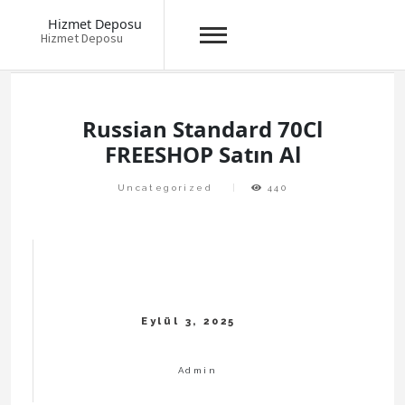
Hizmet Deposu
Hizmet Deposu
Skip
to
content
Russian Standard 70Cl
FREESHOP Satın Al
Uncategorized
440