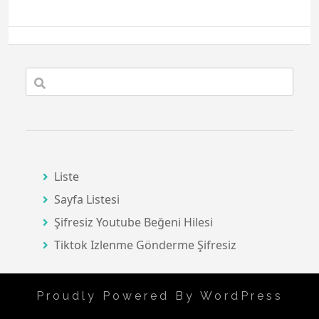
Liste
Sayfa Listesi
Şifresiz Youtube Beğeni Hilesi
Tiktok Izlenme Gönderme Şifresiz
Proudly Powered By WordPress