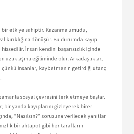
ü bir etkiye sahiptir. Kazanma umudu,
ayal kırıklığına dönüşür. Bu durumda kayıp
issedilir. İnsan kendini başarısızlık içinde
n uzaklaşma eğiliminde olur. Arkadaşlıklar,
r; çünkü insanlar, kaybetmenin getirdiği utanç
.
 zamanla sosyal çevresini terk etmeye başlar.
 bir yanda kayıplarını gizleyerek birer
ında, “Nasılsın?” sorusuna verilecek yanıtlar
ızlık bir ahtapot gibi her taraflarını