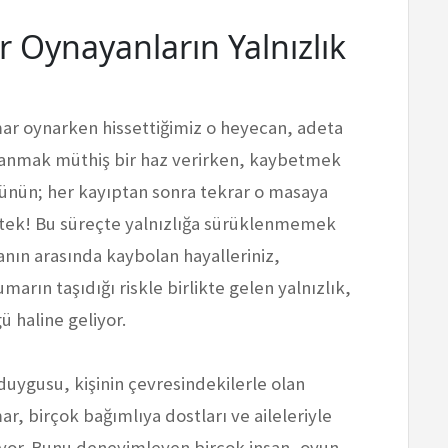
r Oynayanların Yalnızlık
ar oynarken hissettiğimiz o heyecan, adeta
kazanmak müthiş bir haz verirken, kaybetmek
şünün; her kayıptan sonra tekrar o masaya
stek! Bu süreçte yalnızlığa sürüklenmemek
nın arasında kaybolan hayalleriniz,
umarın taşıdığı riskle birlikte gelen yalnızlık,
ü haline geliyor.
k duygusu, kişinin çevresindekilerle olan
umar, birçok bağımlıya dostları ve aileleriyle
iyor. Bunu deneyimleyen birçok insan, oyun