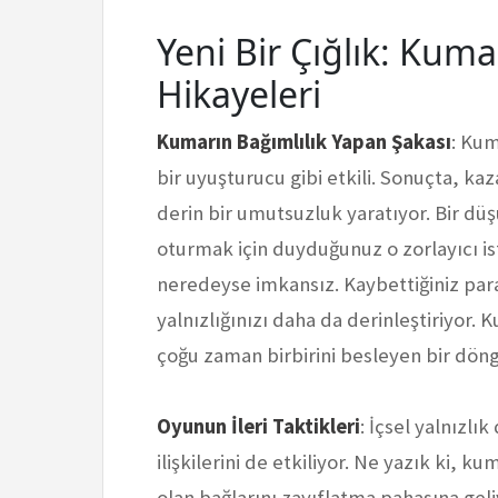
Yeni Bir Çığlık: Kuma
Hikayeleri
Kumarın Bağımlılık Yapan Şakası
: Kum
bir uyuşturucu gibi etkili. Sonuçta, 
derin bir umutsuzluk yaratıyor. Bir dü
oturmak için duyduğunuz o zorlayıcı i
neredeyse imkansız. Kaybettiğiniz para
yalnızlığınızı daha da derinleştiriyor. K
çoğu zaman birbirini besleyen bir döng
Oyunun İleri Taktikleri
: İçsel yalnızlı
ilişkilerini de etkiliyor. Ne yazık ki, k
olan bağlarını zayıflatma pahasına gel