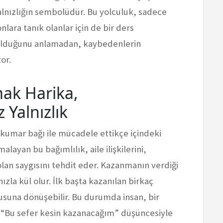
alnızlığın sembolüdür. Bu yolculuk, sadece
lara tanık olanlar için de bir ders
ük olduğunu anlamadan, kaybedenlerin
or.
ak Harika,
Yalnızlık
, kumar bağı ile mücadele ettikçe içindeki
alayan bu bağımlılık, aile ilişkilerini,
olan saygısını tehdit eder. Kazanmanın verdiği
ızla kül olur. İlk başta kazanılan birkaç
usuna dönüşebilir. Bu durumda insan, bir
a “Bu sefer kesin kazanacağım” düşüncesiyle