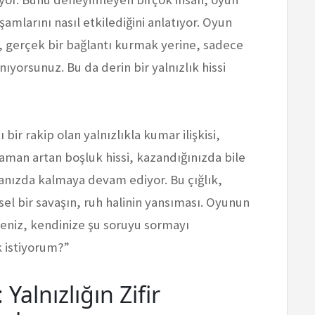
amlarını nasıl etkilediğini anlatıyor. Oyun
e, gerçek bir bağlantı kurmak yerine, sadece
yorsunuz. Bu da derin bir yalnızlık hissi
kı bir rakip olan yalnızlıkla kumar ilişkisi,
zaman artan boşluk hissi, kazandığınızda bile
kanızda kalmaya devam ediyor. Bu çığlık,
sel bir savaşın, ruh halinin yansıması. Oyunun
iz, kendinize şu soruyu sormayı
 istiyorum?”
alnızlığın Zifir