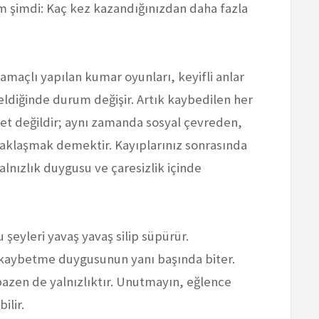
 şimdi: Kaç kez kazandığınızdan daha fazla
 amaçlı yapılan kumar oyunları, keyifli anlar
eldiğinde durum değişir. Artık kaybedilen her
t değildir; aynı zamanda sosyal çevreden,
aklaşmak demektir. Kayıplarınız sonrasında
yalnızlık duygusu ve çaresizlik içinde
şeyleri yavaş yavaş silip süpürür.
kaybetme duygusunun yanı başında biter.
 bazen de yalnızlıktır. Unutmayın, eğlence
ilir.