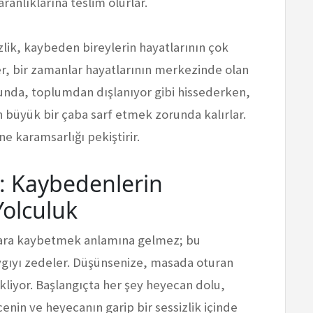
anlıklarına teslim olurlar.
ik, kaybeden bireylerin hayatlarının çok
ler, bir zamanlar hayatlarının merkezinde olan
onunda, toplumdan dışlanıyor gibi hissederken,
in büyük bir çaba sarf etmek zorunda kalırlar.
e karamsarlığı pekiştirir.
: Kaybedenlerin
Yolculuk
para kaybetmek anlamına gelmez; bu
ygıyı zedeler. Düşünsenize, masada oturan
kliyor. Başlangıçta her şey heyecan dolu,
nin ve heyecanın garip bir sessizlik içinde