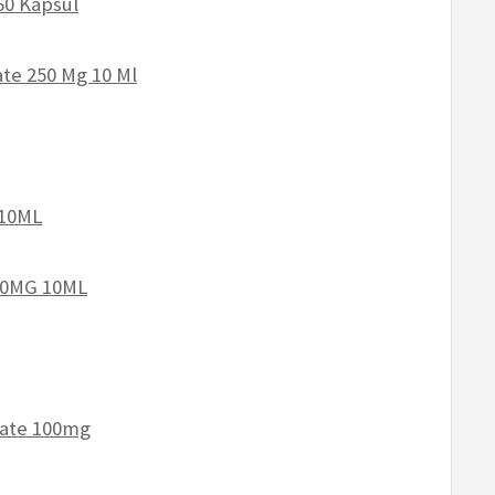
60 Kapsül
te 250 Mg 10 Ml
 10ML
200MG 10ML
nate 100mg