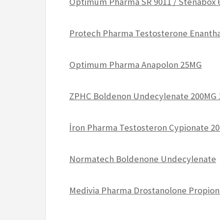
Optimum Pharma SR 9011 / Stenabox 
Protech Pharma Testosterone Enantha
Optimum Pharma Anapolon 25MG
ZPHC Boldenon Undecylenate 200MG
İron Pharma Testosteron Cypionate 
Normatech Boldenone Undecylenate
Medivia Pharma Drostanolone Propio