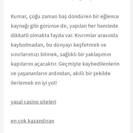
Kumar, çoğu zaman baş döndüren bir eğlence
kaynağı gibi görünse de, yapılan her hamlede
dikkatli olmakta fayda var. Kıvrımlar arasında
kaybolmadan, bu dünyayı keşfetmek ve
sınırlarımızı bilmek, sağlıklı bir yaklaşımın
kapılarını açacaktır. Geçmişte kaybedilenlerin
ve yaşananların ardından, akıllı bir şekilde
ilerlemek en iyi yol!
yasal casino siteleri
en çok kazandıran