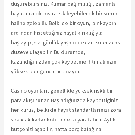
düşürebilirsiniz. Kumar bağımlılığı, zamanla
hayatınızı olumsuz etkileyebilecek bir sorun
haline gelebilir. Belki de bir oyun, bir kaybın
ardından hissettiğiniz hayal kırıklığıyla
başlayıp, sizi günlük yaşamınızdan koparacak
düzeye ulaşabilir. Bu durumda,
kazandığınızdan çok kaybetme ihtimalinizin
yüksek olduğunu unutmayın.
Casino oyunları, genellikle yüksek riskli bir
para akışı sunar. Başladığınızda kaybettiğiniz
her kuruş, belki de hayat standartlarınızı zora
sokacak kadar kötü bir etki yaratabilir. Aylık
bütçenizi aşabilir, hatta borç batağına