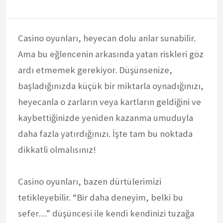
Casino oyunları, heyecan dolu anlar sunabilir.
Ama bu eğlencenin arkasında yatan riskleri göz
ardı etmemek gerekiyor. Düşünsenize,
başladığınızda küçük bir miktarla oynadığınızı,
heyecanla o zarların veya kartların geldiğini ve
kaybettiğinizde yeniden kazanma umuduyla
daha fazla yatırdığınızı. İşte tam bu noktada
dikkatli olmalısınız!
Casino oyunları, bazen dürtülerimizi
tetikleyebilir. “Bir daha deneyim, belki bu
sefer…” düşüncesi ile kendi kendinizi tuzağa