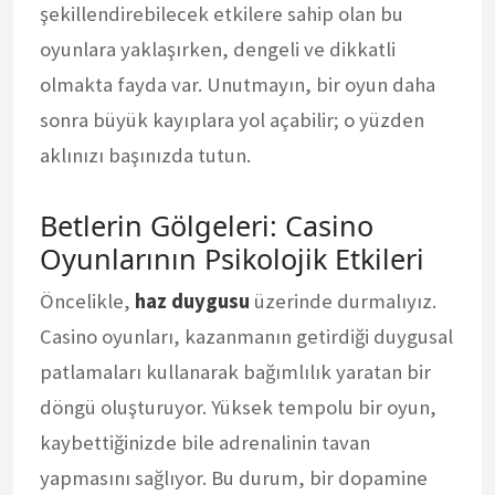
şekillendirebilecek etkilere sahip olan bu
oyunlara yaklaşırken, dengeli ve dikkatli
olmakta fayda var. Unutmayın, bir oyun daha
sonra büyük kayıplara yol açabilir; o yüzden
aklınızı başınızda tutun.
Betlerin Gölgeleri: Casino
Oyunlarının Psikolojik Etkileri
Öncelikle,
haz duygusu
üzerinde durmalıyız.
Casino oyunları, kazanmanın getirdiği duygusal
patlamaları kullanarak bağımlılık yaratan bir
döngü oluşturuyor. Yüksek tempolu bir oyun,
kaybettiğinizde bile adrenalinin tavan
yapmasını sağlıyor. Bu durum, bir dopamine