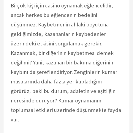
Birçok kişi için casino oynamak eğlencelidir,
ancak herkes bu eğlencenin bedelini
düşünmez. Kaybetmenin ahlaki boyutuna
geldiğimizde, kazananların kaybedenler
üzerindeki etkisini sorgulamak gerekir.
Kazanmak, bir diğerinin kaybetmesi demek
değil mi? Yani, kazanan bir bakıma diğerinin
kaybını da şereflendiriyor. Zenginlerin kumar
masalarında daha fazla yer kapladığını
görürüz; peki bu durum, adaletin ve eşitliğin
neresinde duruyor? Kumar oynamanın
toplumsal etkileri üzerinde düşünmekte fayda
var.