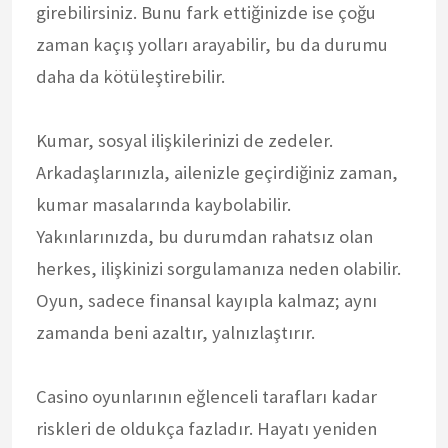
girebilirsiniz. Bunu fark ettiğinizde ise çoğu
zaman kaçış yolları arayabilir, bu da durumu
daha da kötüleştirebilir.
Kumar, sosyal ilişkilerinizi de zedeler.
Arkadaşlarınızla, ailenizle geçirdiğiniz zaman,
kumar masalarında kaybolabilir.
Yakınlarınızda, bu durumdan rahatsız olan
herkes, ilişkinizi sorgulamanıza neden olabilir.
Oyun, sadece finansal kayıpla kalmaz; aynı
zamanda beni azaltır, yalnızlaştırır.
Casino oyunlarının eğlenceli tarafları kadar
riskleri de oldukça fazladır. Hayatı yeniden