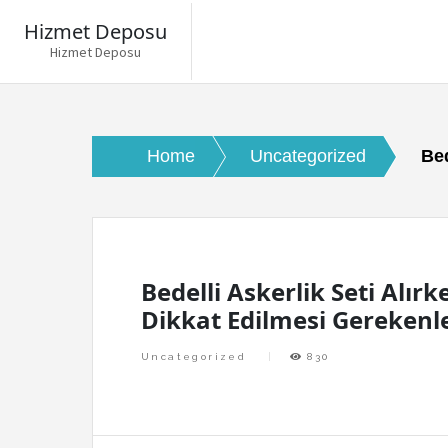
Hizmet Deposu
Hizmet Deposu
Skip
to
content
Home
Uncategorized
Bed
Bedelli Askerlik Seti Alırk
Dikkat Edilmesi Gerekenl
Uncategorized
830