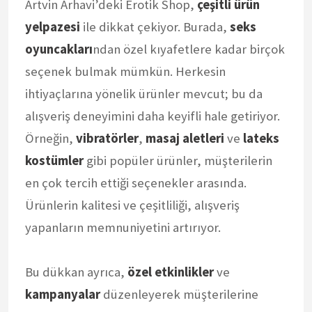
Artvin Arhavi’deki Erotik Shop,
çeşitli ürün
yelpazesi
ile dikkat çekiyor. Burada,
seks
oyuncakları
ndan özel kıyafetlere kadar birçok
seçenek bulmak mümkün. Herkesin
ihtiyaçlarına yönelik ürünler mevcut; bu da
alışveriş deneyimini daha keyifli hale getiriyor.
Örneğin,
vibratörler
,
masaj aletleri
ve
lateks
kostümler
gibi popüler ürünler, müşterilerin
en çok tercih ettiği seçenekler arasında.
Ürünlerin kalitesi ve çeşitliliği, alışveriş
yapanların memnuniyetini artırıyor.
Bu dükkan ayrıca,
özel etkinlikler
ve
kampanyalar
düzenleyerek müşterilerine