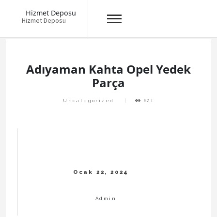
Hizmet Deposu
Hizmet Deposu
Skip
to
content
Adıyaman Kahta Opel Yedek
Parça
Uncategorized
621