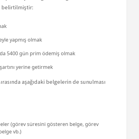
elirtilmiştir:
mak
üreyle yapmış olmak
amda 5400 gün prim ödemiş olmak
 şartını yerine getirmek
sırasında aşağıdaki belgelerin de sunulması
geler (görev süresini gösteren belge, görev
belge vb.)